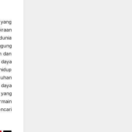
 yang
iraan
dunia
nggung
n dan
 daya
hidup
ruhan
a daya
 yang
rmain
ncari