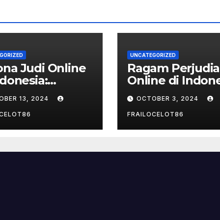
GORIZED
UNCATEGORIZED
na Judi Online
Ragam Perjudi
ndonesia:
Online di Indone
enangan dan
Dari Poker hing
OBER 13, 2024
OCTOBER 3, 2024
ntungan
Judi Bola
main Online
OCELOT86
FRAILOCELOT86