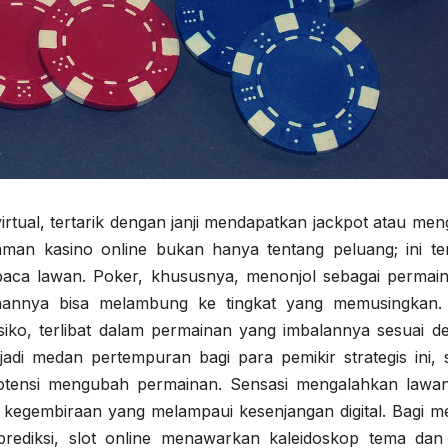
rtual, tertarik dengan janji mendapatkan jackpot atau men
laman kasino online bukan hanya tentang peluang; ini te
aca lawan. Poker, khususnya, menonjol sebagai permain
uhannya bisa melambung ke tingkat yang memusingkan.
siko, terlibat dalam permainan yang imbalannya sesuai d
jadi medan pertempuran bagi para pemikir strategis ini, s
rpotensi mengubah permainan. Sensasi mengalahkan lawa
egembiraan yang melampaui kesenjangan digital. Bagi m
rediksi, slot online menawarkan kaleidoskop tema dan f