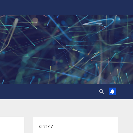
slot77