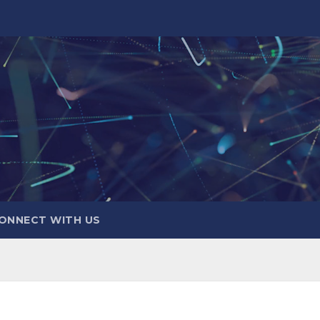
ONNECT WITH US